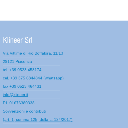
Via Vittime di Rio Boffalora, 11/13
29121 Piacenza
tel. +39 0523 458174
cel. +39 375 6844844 (whatsapp)
fax +39 0523 464431
info@klineer.it
P.I. 01676380338
Sovvenzioni e contributi
(art. 1, comma 125, della L. 124/2017)