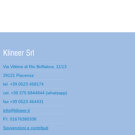
Via Vittime di Rio Boffalora, 11/13
29121 Piacenza
tel. +39 0523 458174
cel. +39 375 6844844 (whatsapp)
fax +39 0523 464431
info@klineer.it
P.I. 01676380338
Sovvenzioni e contributi